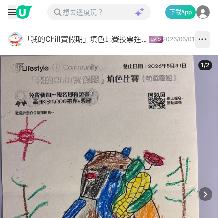
下載App
「我的Chill賞假期」填色比賽投票進行中✅
2026/06/01
1
/
2
Next