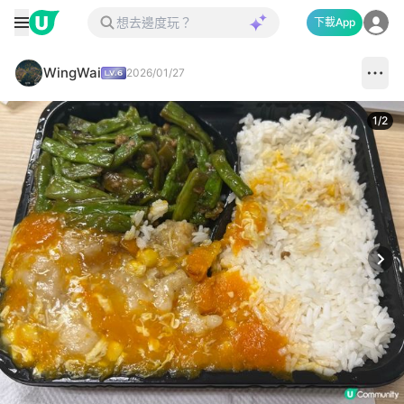
下載App
WingWai
2026/01/27
1
/
2
Next