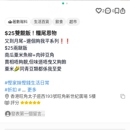
2
0
著數報料
生活百貨
飲食
超市
$25雙餸飯！糧尾恩物
又到月尾~邊個夠我平系列❗️❗️
$25兩餸飯
南瓜粟米魚柳+肉碎豆角
賣相唔夠靚,但味道唔曳又夠飽
粟米🌽同青豆類都係我至愛
#慳家妹慳錢生活日常
#折扣
#
...
更多
香港旺角太子道西193號旺角新世紀廣場 5樓
評分
發表第一個留言...