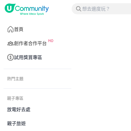
首頁
創作者合作平台
試用獎賞專區
熱門主題
親子專區
放電好去處
親子旅遊