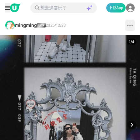
下載App
mingming
2025/12/23
1
/
4
Next