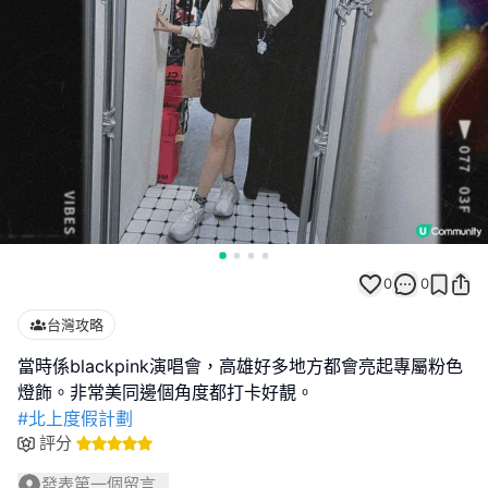
0
0
台灣攻略
當時係blackpink演唱會，高雄好多地方都會亮起專屬粉色
#北上度假計劃
評分
發表第一個留言...