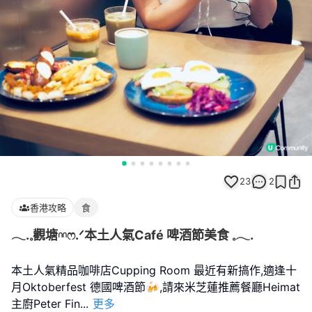
23
2
香港攻略
食
𓂃.𓈒觀塘𓎏ෆ.ᐟ本土人氣Café 啤酒節美食 𓈒𓂃.
本土人氣精品咖啡店Cupping Room 最近有新搞作,適逢十
月Oktoberfest 德國啤酒節🍻,請來米芝蓮推薦餐廳Heimat
主廚Peter Fin
...
更多