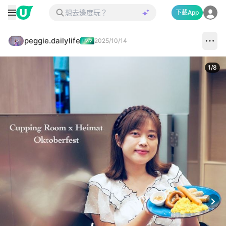
下載App
peggie.dailylife
2025/10/14
1
/
8
Next