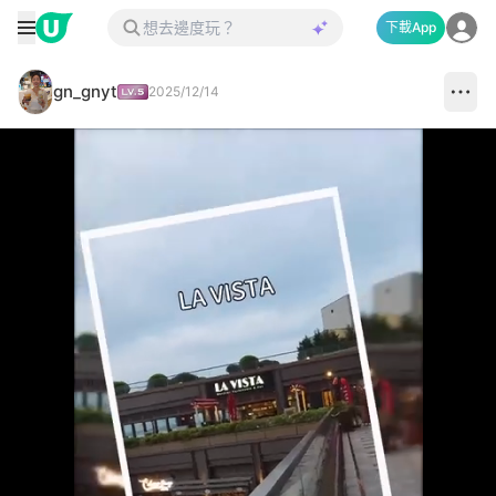
下載App
gn_gnyt
2025/12/14