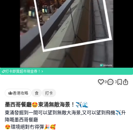
Loaded
:
Unmute
100.00%
打卡即賞超市現金券！
9
3
香港攻略
食
打卡
墨西哥餐廳🤩東涌無敵海景！✈️🌊
東涌發掘到一間可以望到無敵大海景,又可以望到飛機✈️升
降嘅墨西哥餐廳
😍環境絕對冇得彈🎉🥰