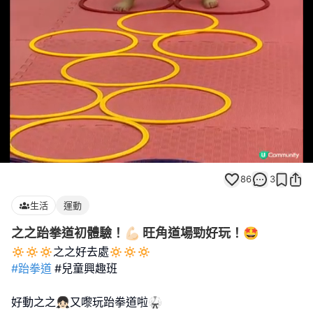
Loaded
:
Unmute
100.00%
86
3
生活
運動
之之跆拳道初體驗！💪🏻 旺角道場勁好玩！🤩
#跆拳道
#兒童興趣班
好動之之👧🏻又嚟玩跆拳道啦🥋