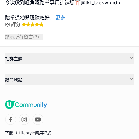
今次嚟到旺角嘅跆拳專用訓練場⛩️@tkt_taekwondo
跆拳道幼兒班除咗好
...
更多
評分
顯示所有留言(
3
)...
社群主題
熱門地點
下載 U Lifestyle應用程式