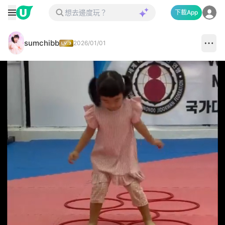
下載App
sumchibb
2026/01/01