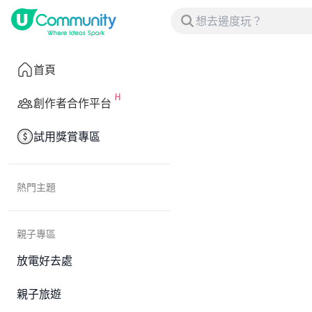
首頁
創作者合作平台
試用獎賞專區
熱門主題
親子專區
放電好去處
親子旅遊