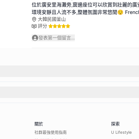
位於廣安里海灘旁,窗邊座位可以欣賞到壯麗的廣
環境安靜且人流不多,整體氛圍非常悠閒😌 French
大韓民國釜山
評分
發表第一個留言...
關於
探索
社群最強使用指南
U Lifestyle