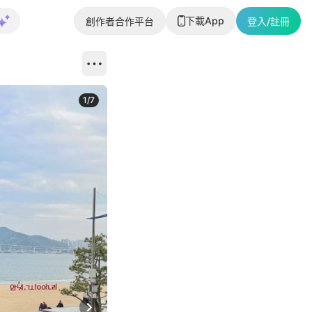
下載App
創作者合作平台
登入/註冊
1
/
7