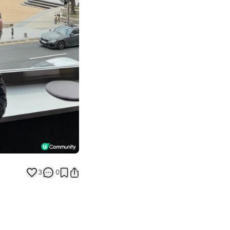
Next slide
3
0