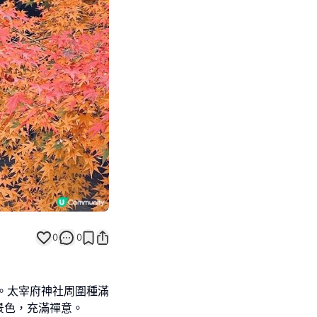
Next slide
0
0
旬。太宰府神社周圍種滿