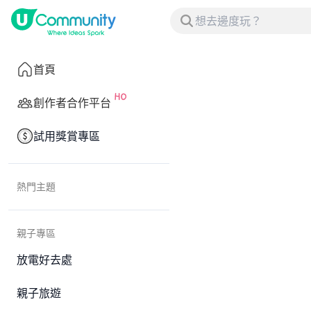
首頁
創作者合作平台
試用獎賞專區
熱門主題
親子專區
放電好去處
親子旅遊