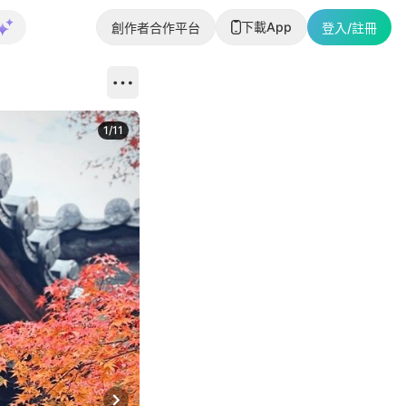
下載App
創作者合作平台
登入/註冊
1
/
11