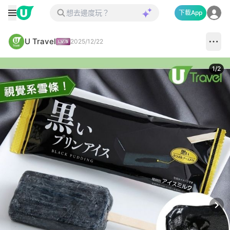
下載App
U Travel
2025/12/22
1
/
2
Next