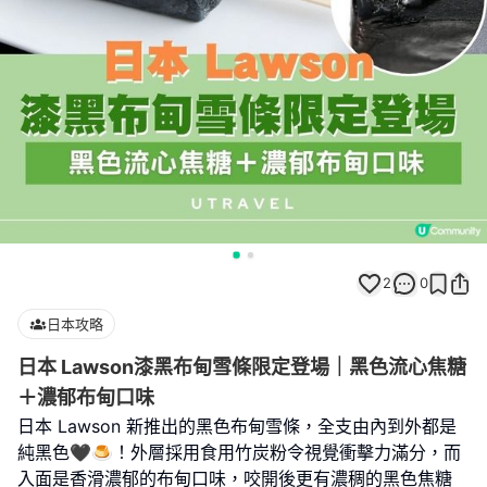
2
0
日本攻略
日本 Lawson漆黑布甸雪條限定登場｜黑色流心焦糖
＋濃郁布甸口味
日本 Lawson 新推出的黑色布甸雪條，全支由內到外都是
純黑色🖤🍮！外層採用食用竹炭粉令視覺衝擊力滿分，而
入面是香滑濃郁的布甸口味，咬開後更有濃稠的黑色焦糖