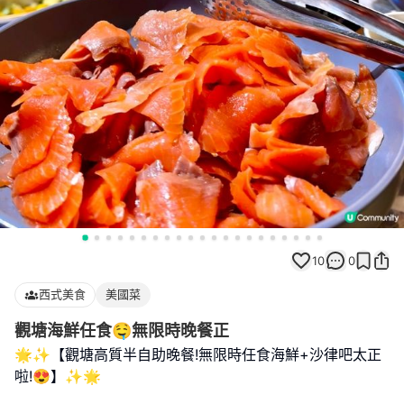
10
0
西式美食
美國菜
觀塘海鮮任食🤤無限時晚餐正
🌟✨【觀塘高質半自助晚餐!無限時任食海鮮+沙律吧太正
啦!😍】✨🌟