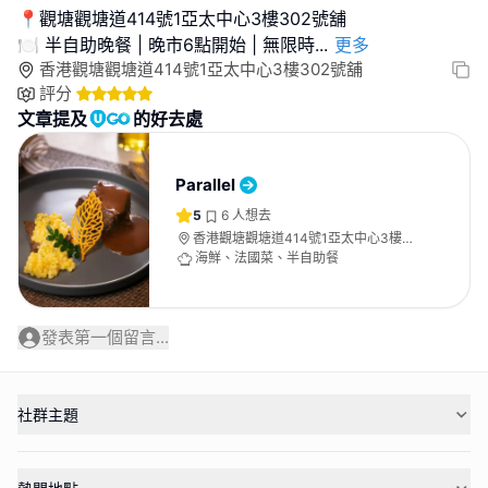
📍觀塘觀塘道414號1亞太中心3樓302號舖
🍽️ 半自助晚餐 | 晚市6點開始 | 無限時
...
更多
香港觀塘觀塘道414號1亞太中心3樓302號舖
評分
文章提及
的好去處
Parallel
5
6
人想去
香港觀塘觀塘道414號1亞太中心3樓
302號舖
海鮮、法國菜、半自助餐
發表第一個留言...
社群主題