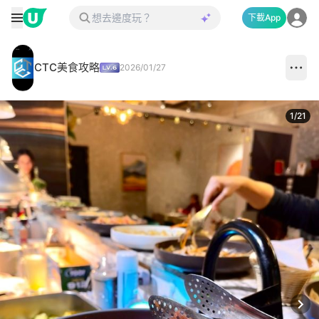
下載App
CTC美食攻略
2026/01/27
1
/
21
Next