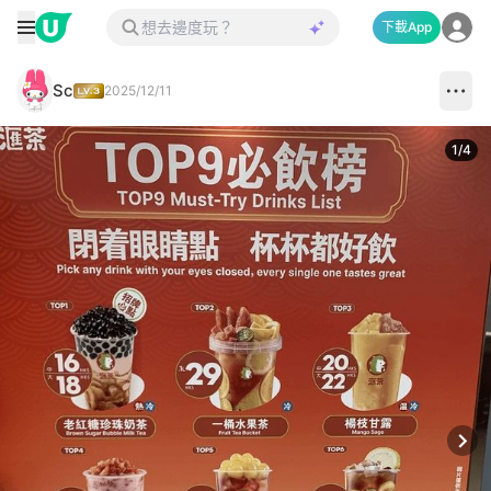
下載App
Sc
2025/12/11
1
/
4
Next