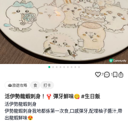
7
1
旅遊攻略
食
打卡
活伊勢龍蝦刺身！🦞 彈牙鮮味😋 #生日飯
活伊勢龍蝦刺身
伊勢龍蝦刺身我地都係第一次食,口感彈牙,配埋柚子醬汁,帶
出龍蝦鮮味😍