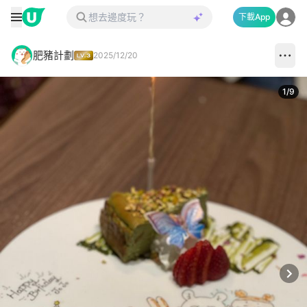
下載App
肥豬計劃
2025/12/20
1
/
9
Next