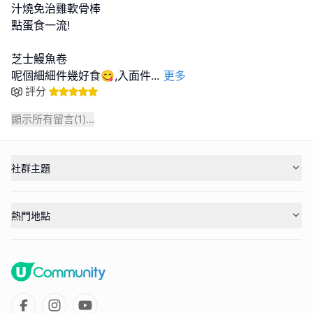
汁燒免治雞軟骨棒
點蛋食一流!
芝士鰻魚卷
呢個細細件幾好食😋,入面件
...
更多
評分
顯示所有留言(
1
)...
社群主題
熱門地點