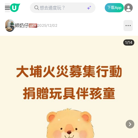
下載App
師奶仔
2025/12/02
1
/
14
Next