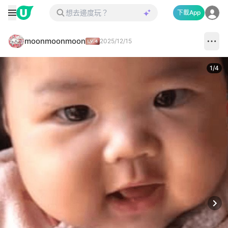
下載App
moonmoonmoon
2025/12/15
1
/
4
Next