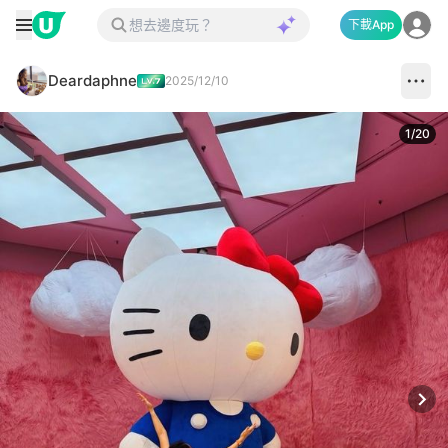
下載App
Deardaphne
2025/12/10
1
/
20
Next