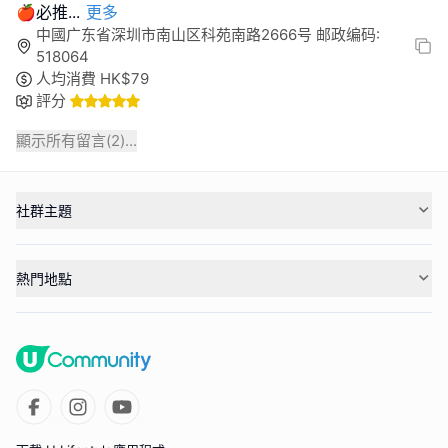
🍎必推
...
更多
中國广东省深圳市南山区科苑南路2666号 邮政编码:
518064
人均消費
HK$
79
評分
顯示所有留言(
2
)...
社群主題
熱門地點