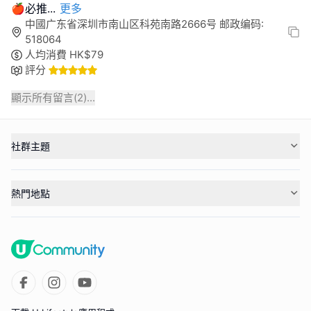
🍎必推
...
更多
中國广东省深圳市南山区科苑南路2666号 邮政编码:
518064
人均消費
HK$
79
評分
顯示所有留言(
2
)...
社群主題
熱門地點