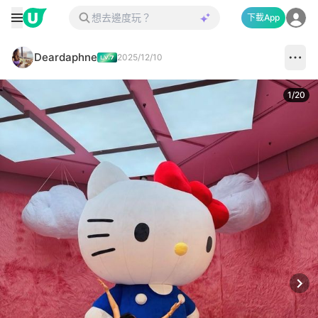
下載App
Deardaphne
2025/12/10
1
/
20
Next