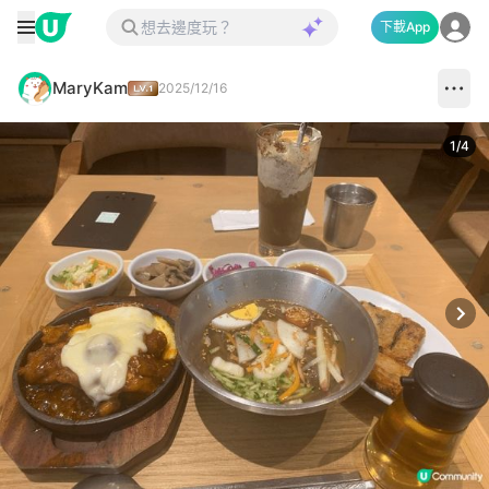
下載App
MaryKam
2025/12/16
1
/
4
Next