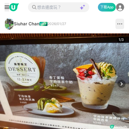
下載App
Siuhar Chan
2026/01/27
1
/
3
Next