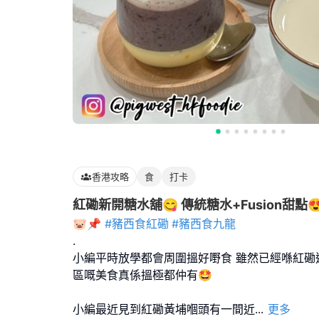
香港攻略
食
打卡
紅磡新開糖水舖😋 傳統糖水+Fusion甜點
🐷📌
#豬西食紅磡
#豬西食九龍
.
小編平時放學都會周圍搵好嘢食 雖然已經喺紅磡返
區嘅美食真係搵極都仲有🤩
小編最近見到紅磡黃埔嗰頭有一間近
...
更多