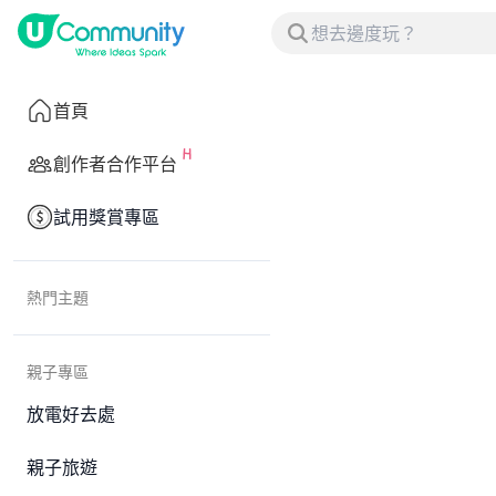
首頁
創作者合作平台
試用獎賞專區
熱門主題
親子專區
放電好去處
親子旅遊