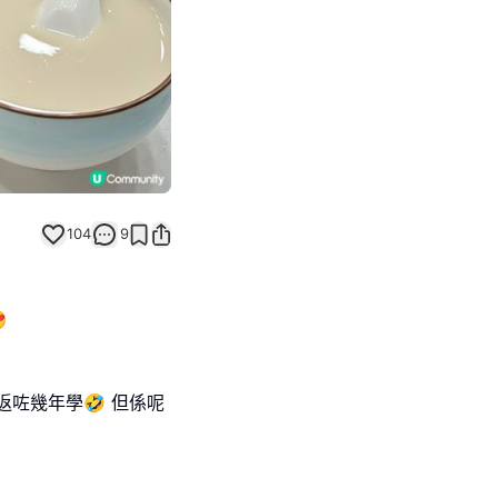
104
9

咗幾年學🤣 但係呢