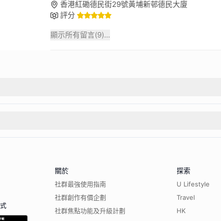
香港紅磡德民街29號黃埔新邨德民大廈
評分
顯示所有留言(
9
)...
關於
探索
社群最強使用指南
U Lifestyle
社群創作有價企劃
Travel
程式
社群焦點功能及升級計劃
HK