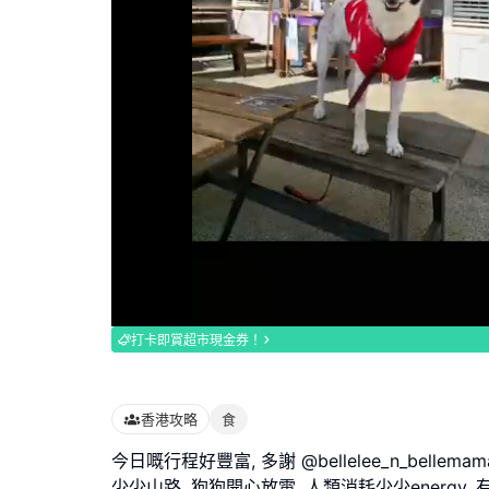
Loaded
:
100.00%
打卡即賞超市現金券！
香港攻略
食
今日嘅行程好豐富, 多謝 @bellelee_n_bellemam
少少山路, 狗狗開心放電. 人類消耗少少energy, 有