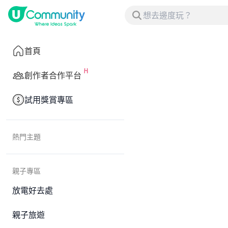
首頁
創作者合作平台
試用獎賞專區
熱門主題
親子專區
放電好去處
親子旅遊