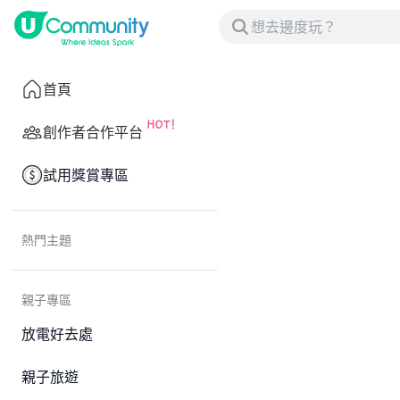
首頁
創作者合作平台
試用獎賞專區
熱門主題
親子專區
放電好去處
親子旅遊