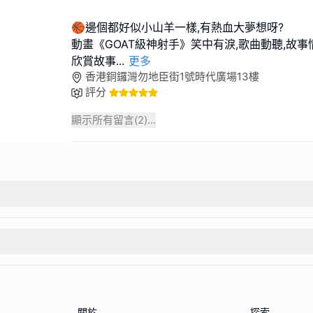
🏀邊個都好似小山羊一樣,有熱血大夢想呀?
動畫《GOAT級神射手》笑中有淚,歌曲動聽,故事
欣賞故事
...
更多
香港銅鑼灣勿地臣街1號時代廣場13樓
評分
顯示所有留言(
2
)...
關於
探索