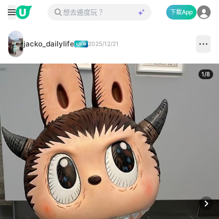
下載App
jacko_dailylife
2025/12/21
1
/
8
Next