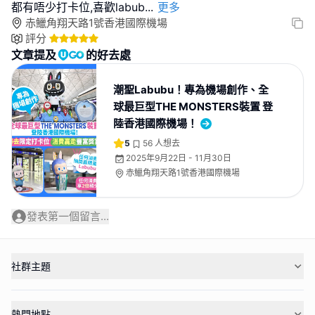
都有唔少打卡位,喜歡labub
...
更多
赤鱲角翔天路1號香港國際機場
評分
文章提及
的好去處
潮聖Labubu！專為機場創作、全
球最巨型THE MONSTERS裝置 登
陸香港國際機場！
5
56
人想去
2025年9月22日 - 11月30日
赤鱲角翔天路1號香港國際機場
發表第一個留言...
社群主題
熱門地點