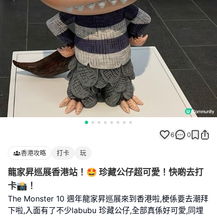
6
0
香港攻略
打卡
玩
龍家昇巡展香港站！🤩 珍藏公仔超可愛！快啲去打
卡📸！
The Monster 10 週年龍家昇巡展來到香港啦,梗係要去潮拜
下啦,入面有了不少labubu 珍藏公仔,全部真係好可愛,同埋