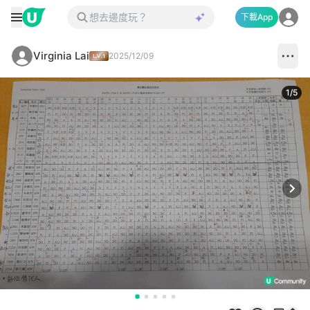
下載App
Virginia Lai
2025/12/09
1
/
5
Next