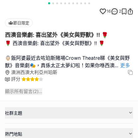
16
2
節日限定
西澳音樂劇: 喜出望外《美女與野獸》‼️ 🌹
🌹 西澳音樂劇: 喜出望外《美女與野獸》‼️ 🌹
👵🏻飯阿婆最近去咗珀斯賭場Crown Theatre睇《美女與野
獸》音樂劇🎭，真係太正太夢幻啦！如果你喺西澳
...
更多
澳洲西澳大利亞州珀斯
評分
顯示所有留言(
2
)...
社群主題
熱門地點