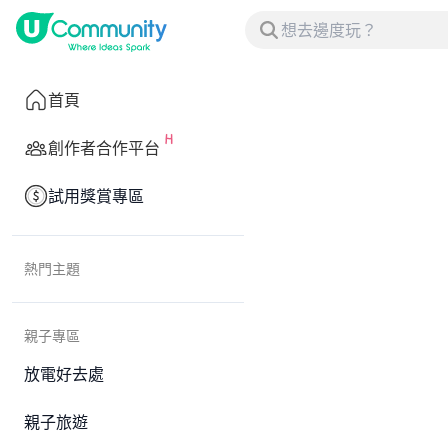
首頁
創作者合作平台
試用獎賞專區
熱門主題
親子專區
放電好去處
親子旅遊