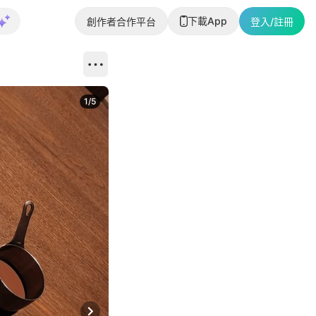
下載App
創作者合作平台
登入/註冊
1
/
5