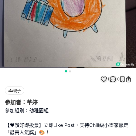
1
0
親子
參加者：芊婷
參加組別：幼稚園組
【❤️讚好即投票】立即Like Post，支持Chill級小畫家贏走
「最高人氣獎」🎨！