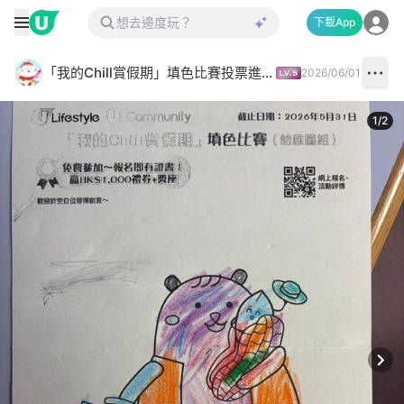
下載App
「我的Chill賞假期」填色比賽投票進行中✅
2026/06/01
1
/
2
Next