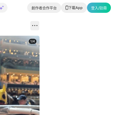
下載App
創作者合作平台
登入/註冊
1
/
4