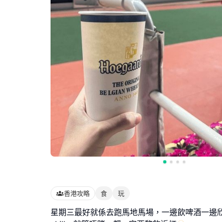
香港攻略
食
玩
星期三最好就係去跑馬地馬場，一邊飲啤酒一邊欣