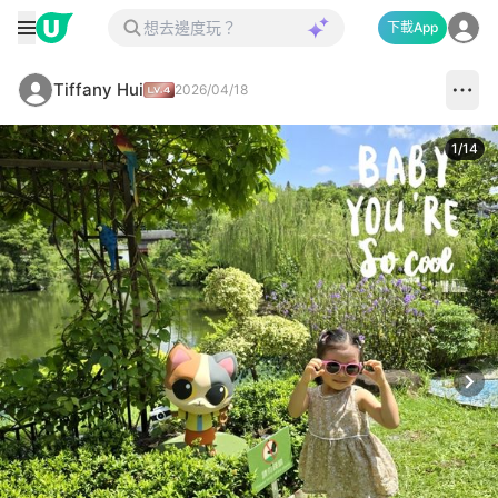
下載App
Tiffany Hui
2026/04/18
1
/
14
Next