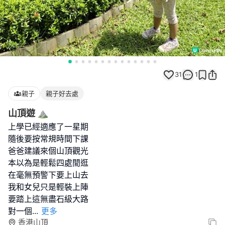
31
1
親子
親子好去處
山頂遊 ⛰️
上學已經適應了一星期
隨後要按常規時間下課
爸爸建議來個山頂觀光
本以為是輕鬆四處閒逛
在毫無預警下要上山去
我和女兒只是輕裝上陣
要踏上這無盡石級大路
對一個
...
更多
香港山頂