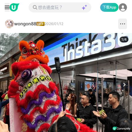
下載App
wongon88
2026/01/12
1
/
4
Next