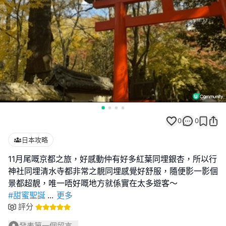
0
0
日本攻略
11月尾嘅京都之旅，好感動仲有好多紅葉同埋銀杏，所以行
神社同埋清水寺都非常之靚同埋感覺好舒服，隨便影一影個
#甜蜜聖誕
...
更多
評分
發表第一個留言...