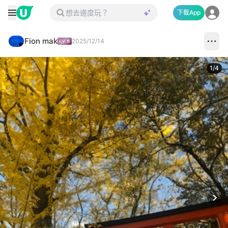
下載App
Fion mak
2025/12/14
1
/
4
Next