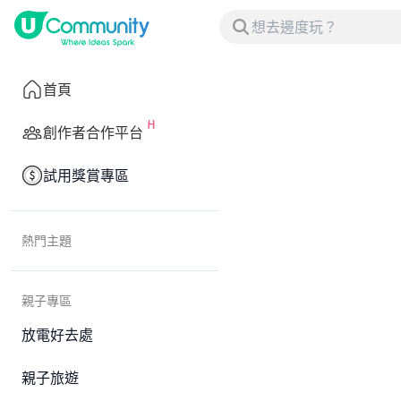
首頁
創作者合作平台
試用獎賞專區
熱門主題
親子專區
放電好去處
親子旅遊