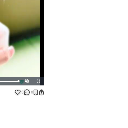
Unmute
Fullscreen
3
0