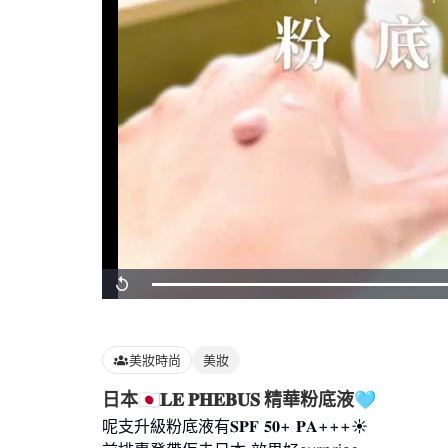
Loaded
:
Replay
100.00%
美妝時尚
美妝
日本🇯🇵𝐋𝐄 𝐏𝐇𝐄𝐁𝐔𝐒 精華粉底液🩵
呢支升級粉底液有𝐒𝐏𝐅 𝟓𝟎+ 𝐏𝐀+++☀️