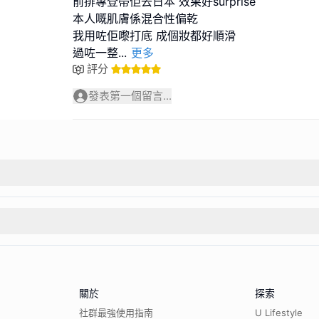
前排專登帶佢去日本 效果好surprise
本人嘅肌膚係混合性偏乾
我用咗佢嚟打底 成個妝都好順滑
過咗一整
...
更多
評分
發表第一個留言...
關於
探索
社群最強使用指南
U Lifestyle