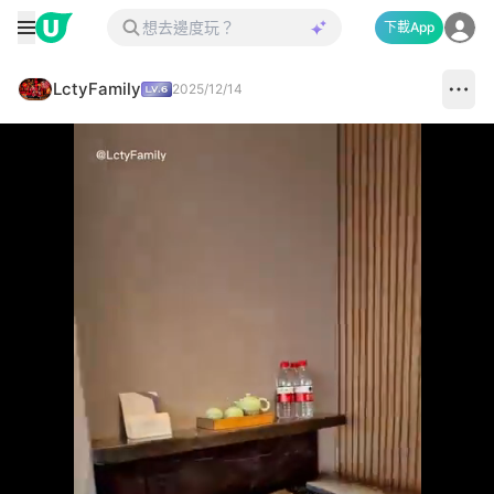
下載App
LctyFamily
2025/12/14