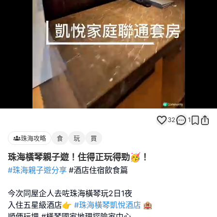
Loaded
:
Unmute
80.00%
32
1
珠海攻略
食
玩
買
珠海橫琴親子遊！住得正玩得勁🥳！
#珠海親子遊分享
#酒店住宿飲食篇
今次同屋企人去咗珠海橫琴玩2日1夜
入住五星級酒店👉
#珠海橫琴凱悅酒店
🏨
順便玩埋 #橫琴國家地理探險家中心