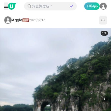
下載App
Aggie
2025/12/17
1
/
4
Next