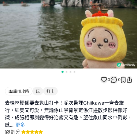
0
0
廣州攻略
玩
打卡
去桂林梗係要去象山打卡！呢次帶埋Chiikawa一齊去旅
行，細隻又可愛，無論係山景背景定係江邊散步影相都好
襯，成張相即刻變得好治癒又有趣。望住象山同水中倒影，
感
...
更多
評分