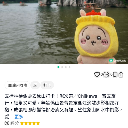
0
0
廣州攻略
玩
打卡
去桂林梗係要去象山打卡！呢次帶埋Chiikawa一齊去旅
行，細隻又可愛，無論係山景背景定係江邊散步影相都好
襯，成張相即刻變得好治癒又有趣。望住象山同水中倒影，
感
...
更多
評分