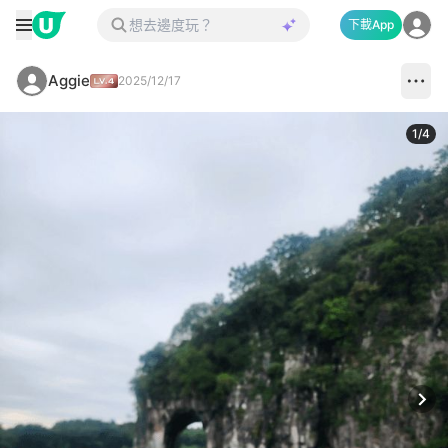
下載App
Aggie
2025/12/17
1
/
4
Next