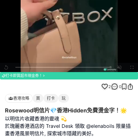
Loaded
:
Replay
Unmute
Full
100.00%
打卡即賞超市現金券！
2
0
香港攻略
買
打卡
玩
Rosewood明信片💎香港Hidden免費燙金字！🌟
以明信片收藏香港的靈魂 💫
於瑰麗香港酒店的 Travel Desk 領取 @elenaboils 限量插
畫香港風景明信片, 探索城市隱藏的美好｡