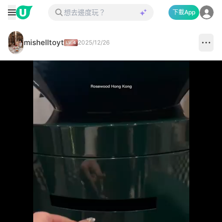
下載App
mishelltoyt
2025/12/26