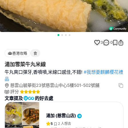
3
0
香港攻略
食
湯加雪菜牛丸米線
牛丸爽口彈牙,香噴噴,米線口感佳,不錯!
#我想要麒麟櫻花禮
品
慈雲山毓華街23號慈雲山中心5樓501-502號舖
評分
文章提及
的好去處
湯加 (慈雲山店)
5
2
人想去