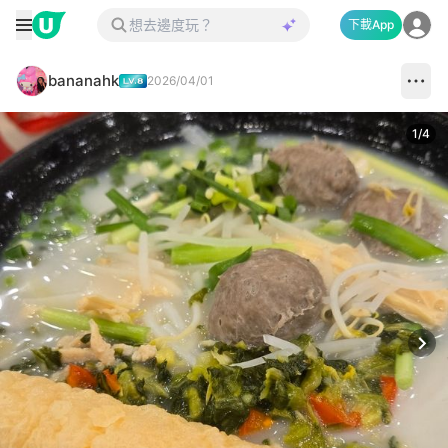
下載App
bananahk
2026/04/01
1
/
4
Next