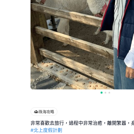
珠海攻略
#北上度假計劃