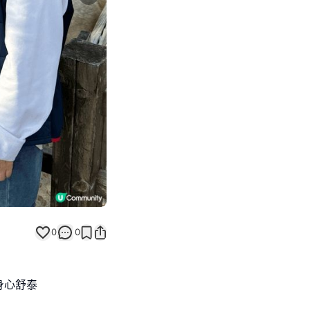
Next slide
0
0