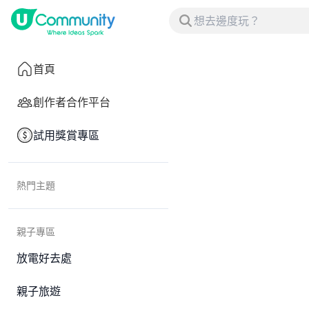
首頁
創作者合作平台
試用獎賞專區
熱門主題
親子專區
放電好去處
親子旅遊