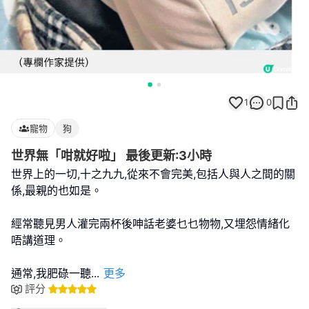
1
0
寵物
狗
世界無「咁就好啦」 最後更新:3小時
世界上的一切,十之九九,從來不會完美,包括人與人之間的關
係,最親的也如是。
經常聽見男人灌完兩杯後呻話老婆乜乜物物,又埋怨情緒化
唔講道理。
通常,我肥碌一聽
...
更多
評分