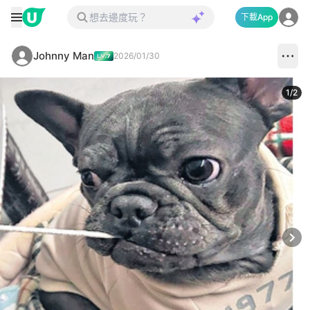
下載App
Johnny Man
2026/01/30
1
/
2
Next