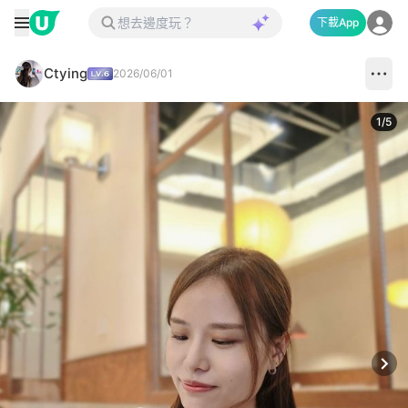
下載App
Ctying
2026/06/01
1
/
5
Next