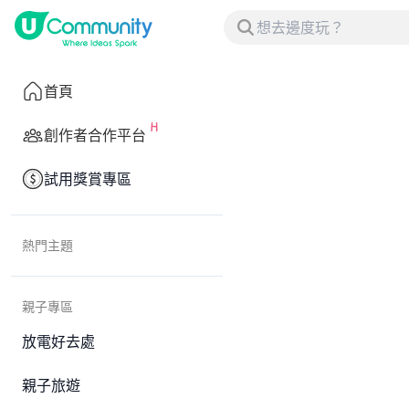
首頁
創作者合作平台
試用獎賞專區
熱門主題
親子專區
放電好去處
親子旅遊