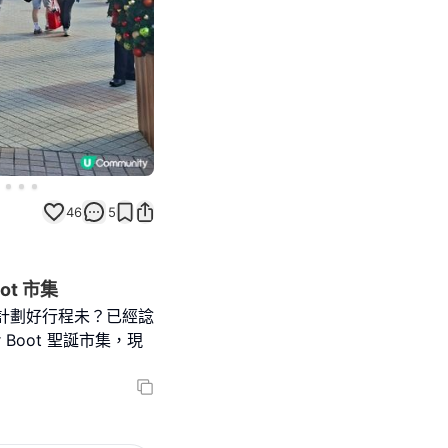
46
5
ot 市集
計劃好行程未？已經諗
Boot 聖誕市集，現