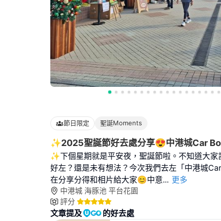
節日限定
聖誕Moments
✨️2025聖誕節好去處分享😍中港城Car Bo
✨下個星期就是平安夜，聖誕節啦。不知道大家
好左？還是未有想法？今次我們去左「中港城Car 
在分享分得和相片給大家😊中意
...
更多
中港城 海豚池 平台花園
評分
文章提及
的好去處