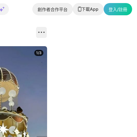
下載App
創作者合作平台
登入/註冊
1
/
3