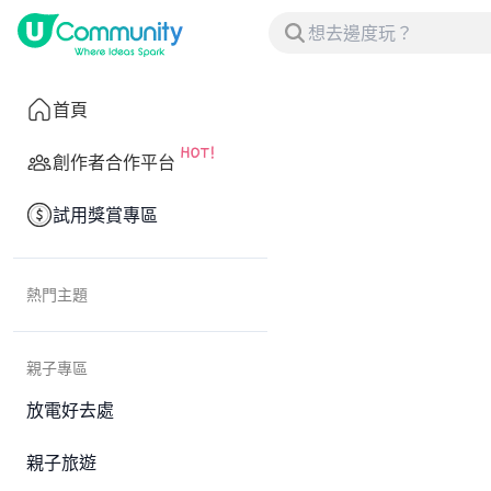
首頁
創作者合作平台
試用獎賞專區
熱門主題
親子專區
放電好去處
親子旅遊