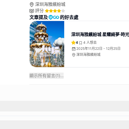
深圳海雅繽紛城
評分
文章提及
的好去處
深圳海雅繽紛城 星耀綺夢·時
4
4
人想去
2025年11月22日 - 12月25日
深圳海雅繽紛城
顯示所有留言(
1
)...