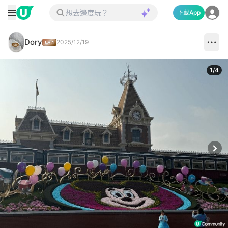
下載App
Dory
2025/12/19
1
/
4
Next