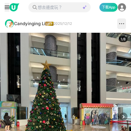
下載App
Candyinging Li
2025/12/12
1
/
8
Next