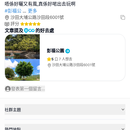
#彭福公
...
更多
沙田大埔公路沙田段6001號
評分
文章提及
的好去處
彭福公園
5
7
人想去
沙田大埔公路沙田段6001號
發表第一個留言...
社群主題
熱門地點