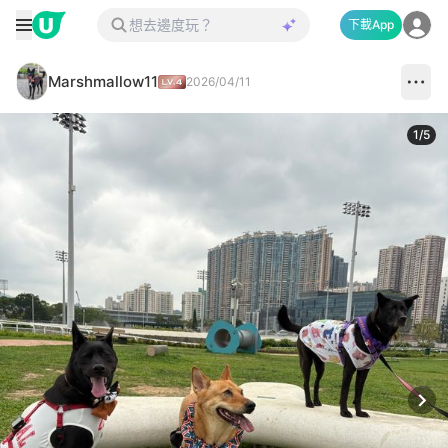
下載App
Marshmallow11
2026/04/11
1
/
5
Next