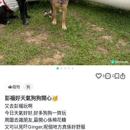
3
0
寵物
狗
彭福好天氣狗狗開心🥳
又去彭福玩啊
今日天氣好好,好多狗狗一齊玩
周圍去識朋友,最開心係棉花糖
又可以見吓Ginger,呢個地方真係好舒服