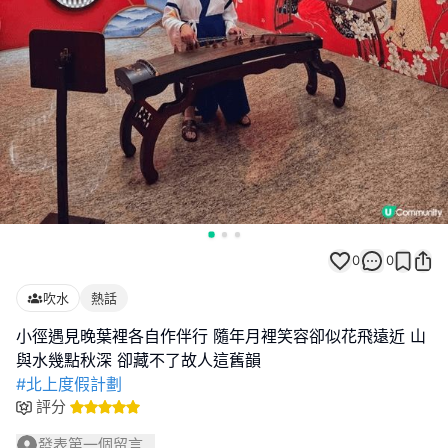
0
0
吹水
熱話
小徑遇見晚葉裡各自作伴行 隨年月裡笑容卻似花飛遠近 山
#北上度假計劃
評分
發表第一個留言...