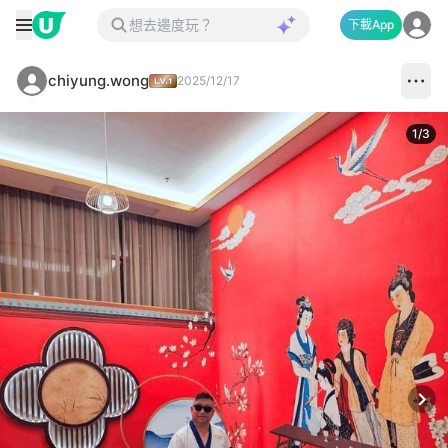
下載App
chiyung.wong
2025/12/17
1
/
3
Next