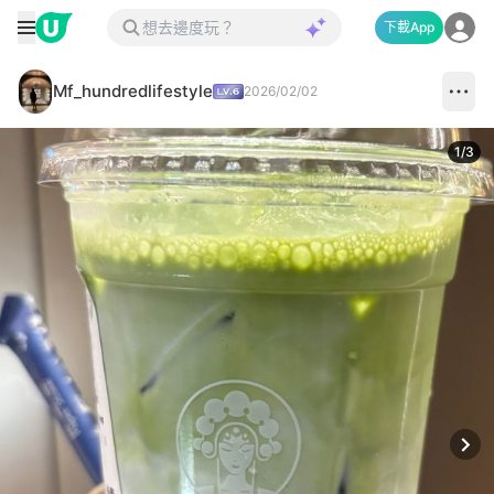
下載App
Mf_hundredlifestyle
2026/02/02
1
/
3
Next