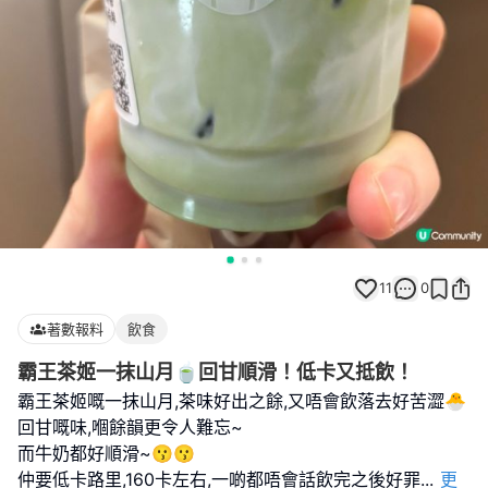
11
0
著數報料
飲食
霸王茶姬一抹山月🍵回甘順滑！低卡又抵飲！
霸王茶姬嘅一抹山月,茶味好出之餘,又唔會飲落去好苦澀🐣
回甘嘅味,嗰餘韻更令人難忘~
而牛奶都好順滑~😗😗
仲要低卡路里,160卡左右,一啲都唔會話飲完之後好罪
...
更