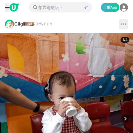
下載App
Gilgil
2025/11/19
1
/
4
Next