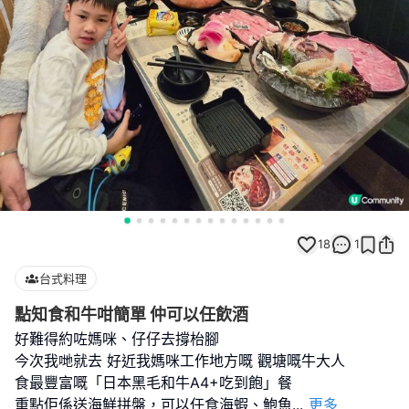
18
1
台式料理
點知食和牛咁簡單 仲可以任飲酒
好難得約咗媽咪、仔仔去撐枱腳
今次我哋就去 好近我媽咪工作地方嘅 觀塘嘅牛大人
食最豐富嘅「日本黑毛和牛A4+吃到飽」餐
重點佢係送海鮮拼盤，可以任食海蝦、鮑魚
...
更多