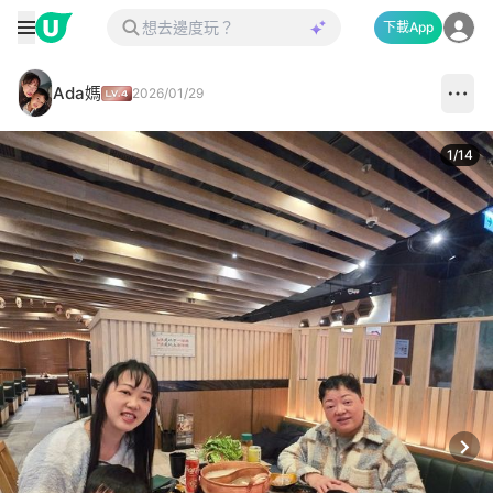
下載App
Ada媽
2026/01/29
1
/
14
Next