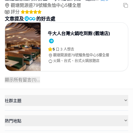
觀塘開源道79號鱷魚恤中心5樓全層
評分
文章提及
的好去處
牛大人台灣火鍋吃到飽 (觀塘店)
5
3
人想去
觀塘開源道79號鱷魚恤中心5樓全層
火鍋、台式、台式火鍋放題店
顯示所有留言(
1
)...
社群主題
熱門地點