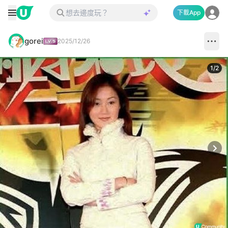
下載App
gorei
2025/12/26
1
/
2
Next